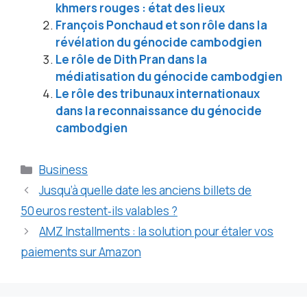
khmers rouges : état des lieux
François Ponchaud et son rôle dans la
révélation du génocide cambodgien
Le rôle de Dith Pran dans la
médiatisation du génocide cambodgien
Le rôle des tribunaux internationaux
dans la reconnaissance du génocide
cambodgien
Catégories
Business
Jusqu’à quelle date les anciens billets de
50 euros restent‑ils valables ?
AMZ Installments : la solution pour étaler vos
paiements sur Amazon