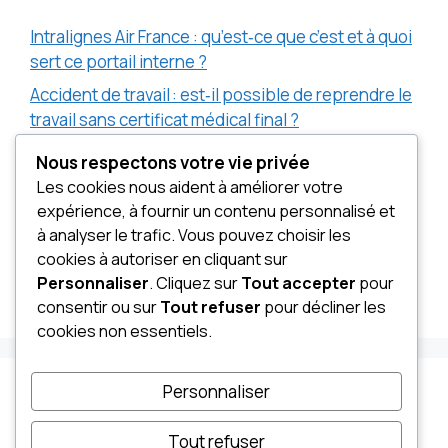
Intralignes Air France : qu’est‑ce que c’est et à quoi
sert ce portail interne ?
Accident de travail : est‑il possible de reprendre le
travail sans certificat médical final ?
Clause tickets restaurant dans le contrat de travail
Nous respectons votre vie privée
: ce qu’il faut savoir
Les cookies nous aident à améliorer votre
expérience, à fournir un contenu personnalisé et
Combien rapporte les appels téléphoniques dans
à analyser le trafic. Vous pouvez choisir les
les jeux télévisé ?
cookies à autoriser en cliquant sur
Tout savoir sur le RSA : montants, critères et
Personnaliser
. Cliquez sur
Tout accepter
pour
calculs
consentir ou sur
Tout refuser
pour décliner les
cookies non essentiels.
Personnaliser
Recent Comments
Tout refuser