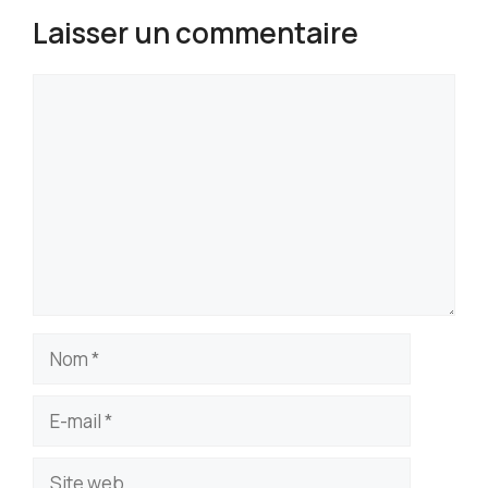
Laisser un commentaire
Commentaire
Nom
E-
mail
Site